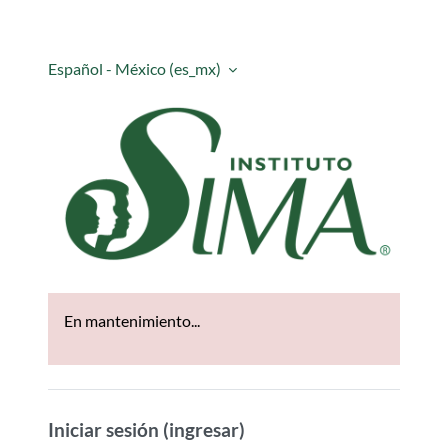
Saltar al contenido principal
Español - México ‎(es_mx)‎
Aula Virtual Institu
En mantenimiento...
Iniciar sesión (ingresar)